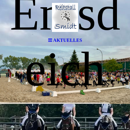
Emsd
AKTUELLES
eich