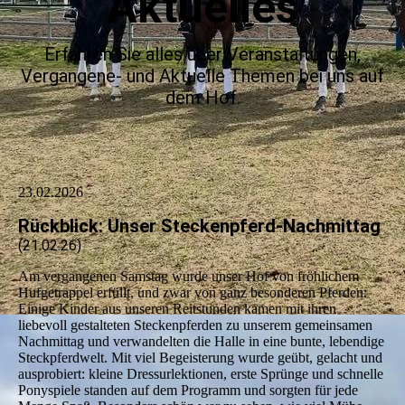
Aktuelles
Erfahren Sie alles über Veranstaltungen,
Vergangene- und Aktuelle Themen bei uns auf
dem Hof.
23.02.2026
Rückblick: Unser Steckenpferd-Nachmittag
(21.02.26)
Am vergangenen Samstag wurde unser Hof von fröhlichem
Hufgetrappel erfüllt, und zwar von ganz besonderen Pferden:
Einige Kinder aus unseren Reitstunden kamen mit ihren
liebevoll gestalteten Steckenpferden zu unserem gemeinsamen
Nachmittag und verwandelten die Halle in eine bunte, lebendige
Steckpferdwelt. Mit viel Begeisterung wurde geübt, gelacht und
ausprobiert: kleine Dressurlektionen, erste Sprünge und schnelle
Ponyspiele standen auf dem Programm und sorgten für jede