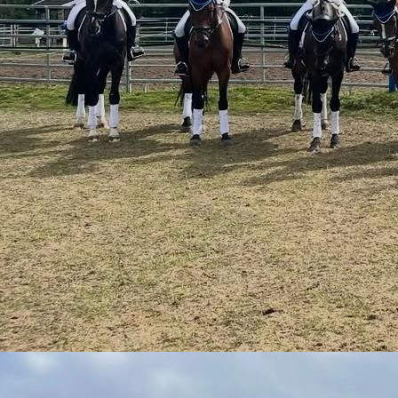
27f56585-4a2b-4038-8f2d-9db7d31ff7f0