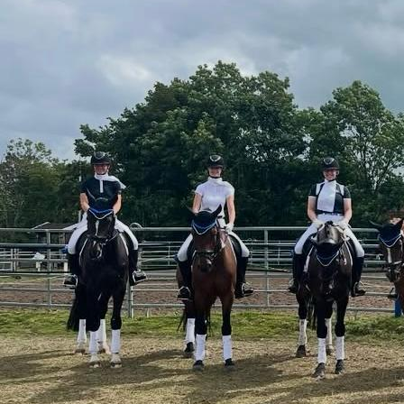
bbae310a-3f6c-4749-a0d0-a0b3373a4ea4