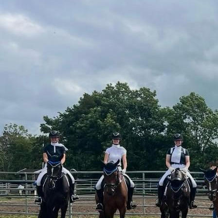
5f10cb5a-de75-4cc5-b391-7834ebc5c2d3