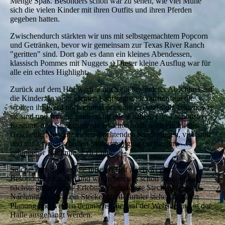
Menge Spaß. Besonders schön war zu sehen, wie viel Mühe
sich die vielen Kinder mit ihren Outfits und ihren Pferden
gegeben hatten.
Zwischendurch stärkten wir uns mit selbstgemachtem Popcorn
und Getränken, bevor wir gemeinsam zur Texas River Ranch
"geritten" sind. Dort gab es dann ein kleines Abendessen,
klassisch Pommes mit Nuggets :) Dieser kleine Ausflug war für
alle ein echtes Highlight.
Zurück auf dem Hof wartete noch ein besonderer Abschluss auf
die Kinder: In einer kleinen Laufstegrunde durften alle die
wollten ihr Pferd noch einmal präsentieren und stolz zeigen, wer
sie sind und was sie gemeinsam erlebt haben. Die 4 schönsten
Kostüme und Steckenpferde erhielten auch noch ein kleines
Geschenk. Mit ganz vielen leuchtenden Kinderaugen, viel Stolz
und ganz vielen schönen Momenten ging ein rundum
gelungener Nachmittag zu Ende.
Solche Tage sind es, die unseren Hof zu etwas ganz
Besonderem machen und wir freuen uns schon sehr auf das
nächste gemeinsame Erlebnis. Der nächste Steckenpferd-
Nachmittag sowie ein Steckenpferd-Turnier stehen schon in
Planung und werden demnächst hier auf der Website und in der
Halle ausgehängt werden.