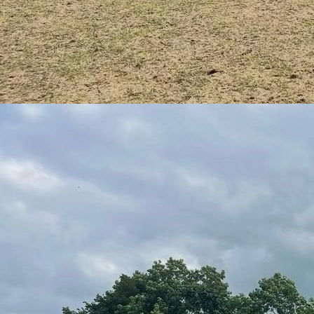
801e75cf-1552-46ff-a9ac-bf28730e29e2